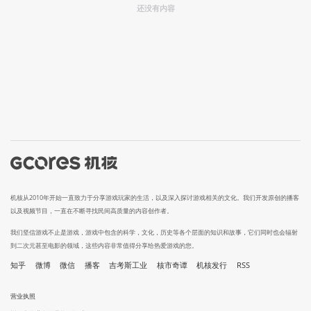
还没有内容
机核从2010年开始一直致力于分享游戏玩家的生活，以及深入探讨游戏相关的文化。我们开发原创的播客
以及视频节目，一直在不断寻找民间高质量的内容创作者。
我们坚信游戏不止是游戏，游戏中包含的科学，文化，历史等各个层面的知识和故事，它们同时也会辐射
到二次元甚至电影的领域，这些内容非常值得分享给热爱游戏的您。
知乎
微博
微信
播客
吉考斯工业
核市奇谭
机核发行
RSS
营业执照