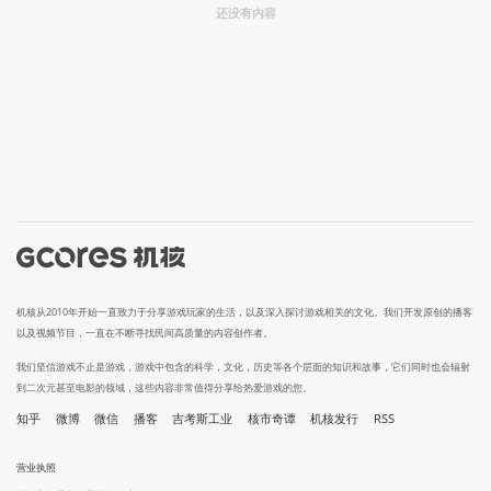
还没有内容
机核从2010年开始一直致力于分享游戏玩家的生活，以及深入探讨游戏相关的文化。我们开发原创的播客
以及视频节目，一直在不断寻找民间高质量的内容创作者。
我们坚信游戏不止是游戏，游戏中包含的科学，文化，历史等各个层面的知识和故事，它们同时也会辐射
到二次元甚至电影的领域，这些内容非常值得分享给热爱游戏的您。
知乎
微博
微信
播客
吉考斯工业
核市奇谭
机核发行
RSS
营业执照