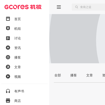
首页
机组
讨论
资讯
播客
文章
全部
播客
文章
视频
有声书
商店