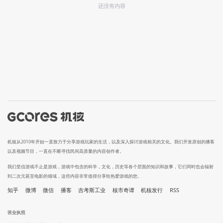
还没有内容
机核从2010年开始一直致力于分享游戏玩家的生活，以及深入探讨游戏相关的文化。我们开发原创的播客
以及视频节目，一直在不断寻找民间高质量的内容创作者。
我们坚信游戏不止是游戏，游戏中包含的科学，文化，历史等各个层面的知识和故事，它们同时也会辐射
到二次元甚至电影的领域，这些内容非常值得分享给热爱游戏的您。
知乎
微博
微信
播客
吉考斯工业
核市奇谭
机核发行
RSS
营业执照