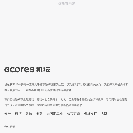
还没有内容
机核从2010年开始一直致力于分享游戏玩家的生活，以及深入探讨游戏相关的文化。我们开发原创的播客
以及视频节目，一直在不断寻找民间高质量的内容创作者。
我们坚信游戏不止是游戏，游戏中包含的科学，文化，历史等各个层面的知识和故事，它们同时也会辐射
到二次元甚至电影的领域，这些内容非常值得分享给热爱游戏的您。
知乎
微博
微信
播客
吉考斯工业
核市奇谭
机核发行
RSS
营业执照