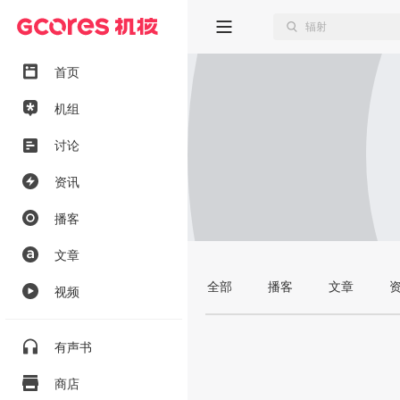
首页
机组
讨论
资讯
播客
文章
全部
播客
文章
视频
有声书
商店