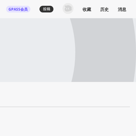
收藏
历史
消息
GPASS会员