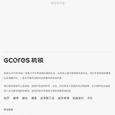
还没有内容
机核从2010年开始一直致力于分享游戏玩家的生活，以及深入探讨游戏相关的文化。我们开发原创的播客
以及视频节目，一直在不断寻找民间高质量的内容创作者。
我们坚信游戏不止是游戏，游戏中包含的科学，文化，历史等各个层面的知识和故事，它们同时也会辐射
到二次元甚至电影的领域，这些内容非常值得分享给热爱游戏的您。
知乎
微博
微信
播客
吉考斯工业
核市奇谭
机核发行
RSS
营业执照