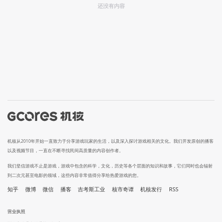
还没有内容
机核从2010年开始一直致力于分享游戏玩家的生活，以及深入探讨游戏相关的文化。我们开发原创的播客
以及视频节目，一直在不断寻找民间高质量的内容创作者。
我们坚信游戏不止是游戏，游戏中包含的科学，文化，历史等各个层面的知识和故事，它们同时也会辐射
到二次元甚至电影的领域，这些内容非常值得分享给热爱游戏的您。
知乎
微博
微信
播客
吉考斯工业
核市奇谭
机核发行
RSS
营业执照