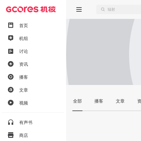
首页
机组
讨论
资讯
播客
文章
全部
播客
文章
视频
有声书
商店