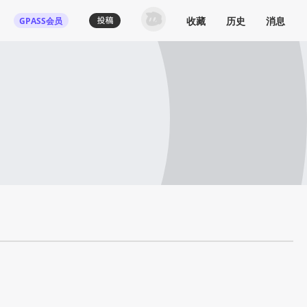
收藏
历史
消息
GPASS会员