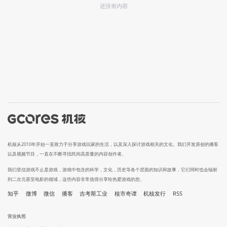
还没有内容
机核从2010年开始一直致力于分享游戏玩家的生活，以及深入探讨游戏相关的文化。我们开发原创的播客
以及视频节目，一直在不断寻找民间高质量的内容创作者。
我们坚信游戏不止是游戏，游戏中包含的科学，文化，历史等各个层面的知识和故事，它们同时也会辐射
到二次元甚至电影的领域，这些内容非常值得分享给热爱游戏的您。
知乎
微博
微信
播客
吉考斯工业
核市奇谭
机核发行
RSS
营业执照