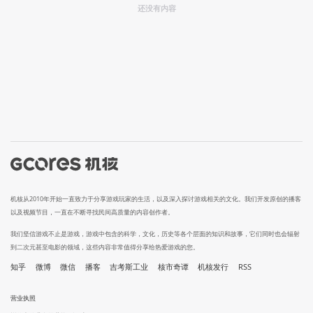
还没有内容
机核从2010年开始一直致力于分享游戏玩家的生活，以及深入探讨游戏相关的文化。我们开发原创的播客
以及视频节目，一直在不断寻找民间高质量的内容创作者。
我们坚信游戏不止是游戏，游戏中包含的科学，文化，历史等各个层面的知识和故事，它们同时也会辐射
到二次元甚至电影的领域，这些内容非常值得分享给热爱游戏的您。
知乎
微博
微信
播客
吉考斯工业
核市奇谭
机核发行
RSS
营业执照