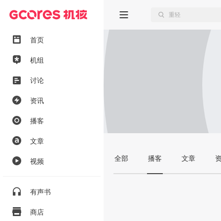
首页
机组
讨论
资讯
播客
文章
全部
播客
文章
视频
有声书
商店