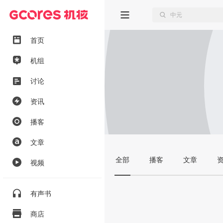
首页
机组
讨论
资讯
播客
文章
全部
播客
文章
视频
有声书
商店