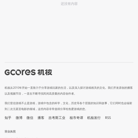
还没有内容
机核从2010年开始一直致力于分享游戏玩家的生活，以及深入探讨游戏相关的文化。我们开发原创的播客
以及视频节目，一直在不断寻找民间高质量的内容创作者。
我们坚信游戏不止是游戏，游戏中包含的科学，文化，历史等各个层面的知识和故事，它们同时也会辐射
到二次元甚至电影的领域，这些内容非常值得分享给热爱游戏的您。
知乎
微博
微信
播客
吉考斯工业
核市奇谭
机核发行
RSS
营业执照