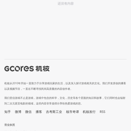
还没有内容
机核从2010年开始一直致力于分享游戏玩家的生活，以及深入探讨游戏相关的文化。我们开发原创的播客
以及视频节目，一直在不断寻找民间高质量的内容创作者。
我们坚信游戏不止是游戏，游戏中包含的科学，文化，历史等各个层面的知识和故事，它们同时也会辐射
到二次元甚至电影的领域，这些内容非常值得分享给热爱游戏的您。
知乎
微博
微信
播客
吉考斯工业
核市奇谭
机核发行
RSS
营业执照