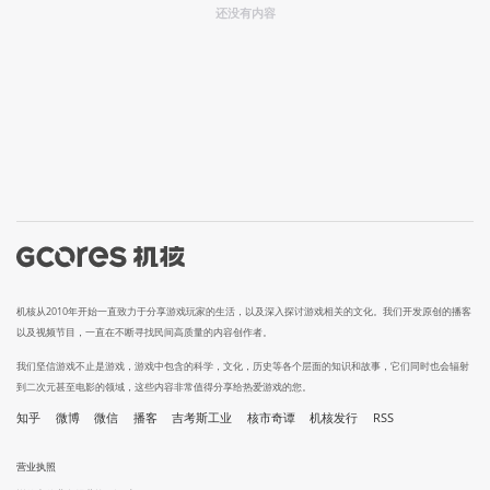
还没有内容
机核从2010年开始一直致力于分享游戏玩家的生活，以及深入探讨游戏相关的文化。我们开发原创的播客
以及视频节目，一直在不断寻找民间高质量的内容创作者。
我们坚信游戏不止是游戏，游戏中包含的科学，文化，历史等各个层面的知识和故事，它们同时也会辐射
到二次元甚至电影的领域，这些内容非常值得分享给热爱游戏的您。
知乎
微博
微信
播客
吉考斯工业
核市奇谭
机核发行
RSS
营业执照