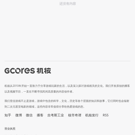
还没有内容
机核从2010年开始一直致力于分享游戏玩家的生活，以及深入探讨游戏相关的文化。我们开发原创的播客
以及视频节目，一直在不断寻找民间高质量的内容创作者。
我们坚信游戏不止是游戏，游戏中包含的科学，文化，历史等各个层面的知识和故事，它们同时也会辐射
到二次元甚至电影的领域，这些内容非常值得分享给热爱游戏的您。
知乎
微博
微信
播客
吉考斯工业
核市奇谭
机核发行
RSS
营业执照