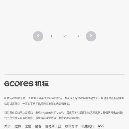
1
2
3
机核从2010年开始一直致力于分享游戏玩家的生活，以及深入探讨游戏相关的文化。我们开发原创的播客
以及视频节目，一直在不断寻找民间高质量的内容创作者。
我们坚信游戏不止是游戏，游戏中包含的科学，文化，历史等各个层面的知识和故事，它们同时也会辐射
到二次元甚至电影的领域，这些内容非常值得分享给热爱游戏的您。
知乎
微博
微信
播客
吉考斯工业
核市奇谭
机核发行
RSS