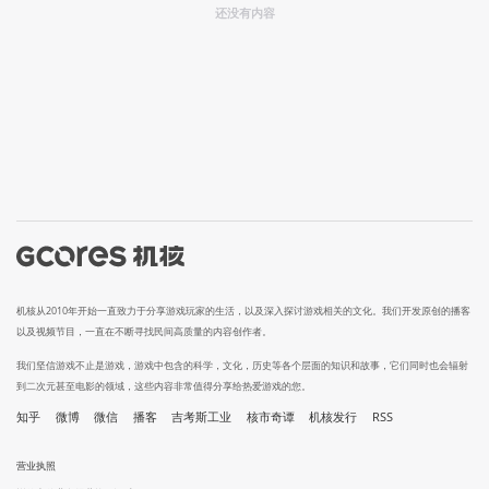
还没有内容
机核从2010年开始一直致力于分享游戏玩家的生活，以及深入探讨游戏相关的文化。我们开发原创的播客
以及视频节目，一直在不断寻找民间高质量的内容创作者。
我们坚信游戏不止是游戏，游戏中包含的科学，文化，历史等各个层面的知识和故事，它们同时也会辐射
到二次元甚至电影的领域，这些内容非常值得分享给热爱游戏的您。
知乎
微博
微信
播客
吉考斯工业
核市奇谭
机核发行
RSS
营业执照