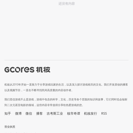
还没有内容
机核从2010年开始一直致力于分享游戏玩家的生活，以及深入探讨游戏相关的文化。我们开发原创的播客
以及视频节目，一直在不断寻找民间高质量的内容创作者。
我们坚信游戏不止是游戏，游戏中包含的科学，文化，历史等各个层面的知识和故事，它们同时也会辐射
到二次元甚至电影的领域，这些内容非常值得分享给热爱游戏的您。
知乎
微博
微信
播客
吉考斯工业
核市奇谭
机核发行
RSS
营业执照