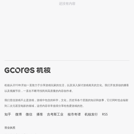
还没有内容
机核从2010年开始一直致力于分享游戏玩家的生活，以及深入探讨游戏相关的文化。我们开发原创的播客
以及视频节目，一直在不断寻找民间高质量的内容创作者。
我们坚信游戏不止是游戏，游戏中包含的科学，文化，历史等各个层面的知识和故事，它们同时也会辐射
到二次元甚至电影的领域，这些内容非常值得分享给热爱游戏的您。
知乎
微博
微信
播客
吉考斯工业
核市奇谭
机核发行
RSS
营业执照