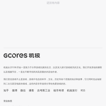
还没有内容
机核从2010年开始一直致力于分享游戏玩家的生活，以及深入探讨游戏相关的文化。我们开发原创的播客
以及视频节目，一直在不断寻找民间高质量的内容创作者。
我们坚信游戏不止是游戏，游戏中包含的科学，文化，历史等各个层面的知识和故事，它们同时也会辐射
到二次元甚至电影的领域，这些内容非常值得分享给热爱游戏的您。
知乎
微博
微信
播客
吉考斯工业
核市奇谭
机核发行
RSS
营业执照