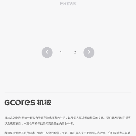
还没有内容
1
2
机核从2010年开始一直致力于分享游戏玩家的生活，以及深入探讨游戏相关的文化。我们开发原创的播客
以及视频节目，一直在不断寻找民间高质量的内容创作者。
我们坚信游戏不止是游戏，游戏中包含的科学，文化，历史等各个层面的知识和故事，它们同时也会辐射