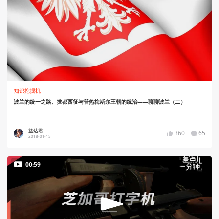
知识挖掘机
波兰的统一之路、拔都西征与普热梅斯尔王朝的统治——聊聊波兰（二）
益达君
360
65
2018-01-15
00:59