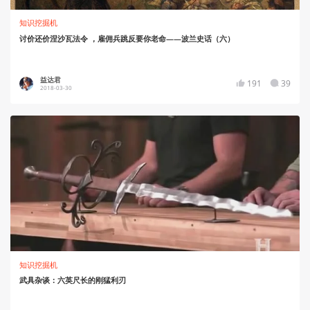
知识挖掘机
讨价还价涅沙瓦法令 ，雇佣兵跳反要你老命——波兰史话（六）
益达君
191
39
2018-03-30
知识挖掘机
武具杂谈：六英尺长的刚猛利刃