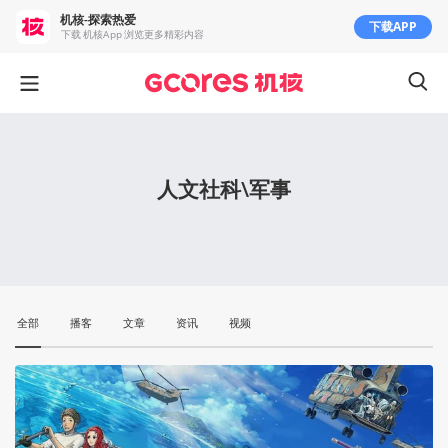
机核-探索热爱
下载APP
下载 机核App 浏览更多精彩内容
人文社科\军事
全部
播客
文章
资讯
视频