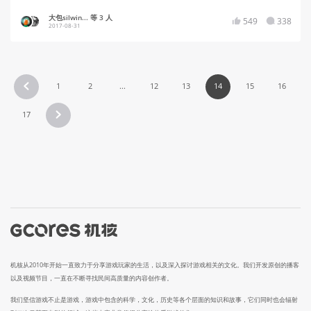
大包silwin... 等 3 人
549
338
2017-08-31
1
2
...
12
13
14
15
16
17
机核从2010年开始一直致力于分享游戏玩家的生活，以及深入探讨游戏相关的文化。我们开发原创的播客
以及视频节目，一直在不断寻找民间高质量的内容创作者。
我们坚信游戏不止是游戏，游戏中包含的科学，文化，历史等各个层面的知识和故事，它们同时也会辐射