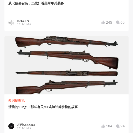
从《使命召唤：二战》看美军单兵装备
Beta-TNT
248
65
2017-11-28
知识挖掘机
清脆的“Ping”！那些有关M1式加兰德步枪的故事
札幌Sapporo
184
94
2017-11-19