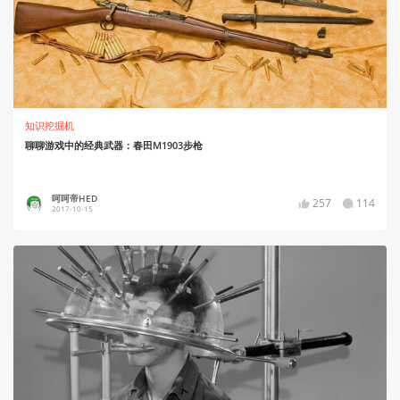
知识挖掘机
聊聊游戏中的经典武器：春田M1903步枪
呵呵帝HED
257
114
2017-10-15