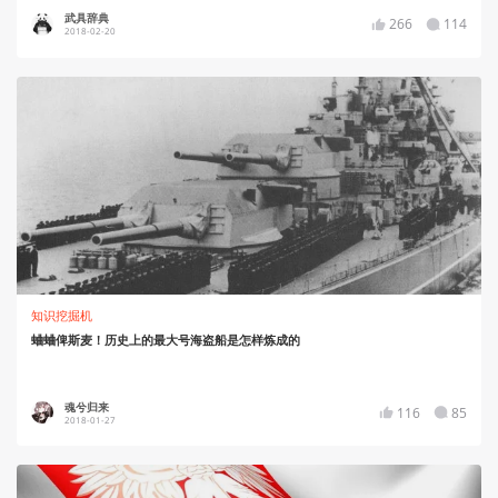
武具辞典
266
114
2018-02-20
知识挖掘机
蛐蛐俾斯麦！历史上的最大号海盗船是怎样炼成的
魂兮归来
116
85
2018-01-27