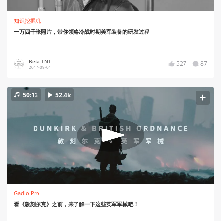
知识挖掘机
一万四千张照片，带你领略冷战时期美军装备的研发过程
Beta-TNT
527
87
2017-09-01
50:13
52.4k
Gadio Pro
看《敦刻尔克》之前，来了解一下这些英军军械吧！