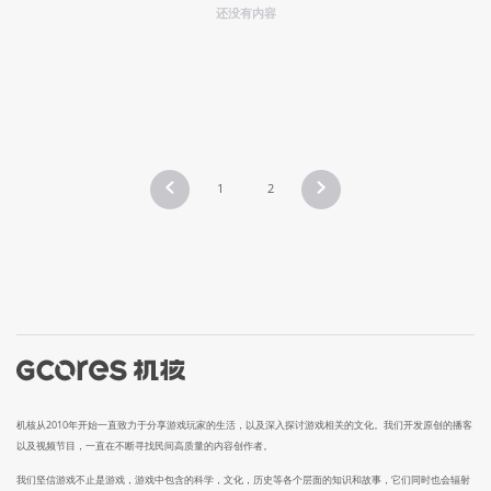
还没有内容
1
2
机核从2010年开始一直致力于分享游戏玩家的生活，以及深入探讨游戏相关的文化。我们开发原创的播客
以及视频节目，一直在不断寻找民间高质量的内容创作者。
我们坚信游戏不止是游戏，游戏中包含的科学，文化，历史等各个层面的知识和故事，它们同时也会辐射