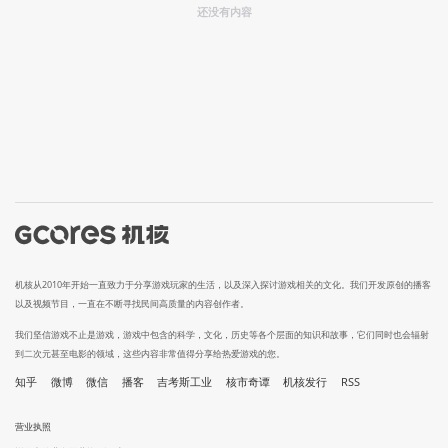
还没有内容
机核从2010年开始一直致力于分享游戏玩家的生活，以及深入探讨游戏相关的文化。我们开发原创的播客
以及视频节目，一直在不断寻找民间高质量的内容创作者。
我们坚信游戏不止是游戏，游戏中包含的科学，文化，历史等各个层面的知识和故事，它们同时也会辐射
到二次元甚至电影的领域，这些内容非常值得分享给热爱游戏的您。
知乎
微博
微信
播客
吉考斯工业
核市奇谭
机核发行
RSS
营业执照