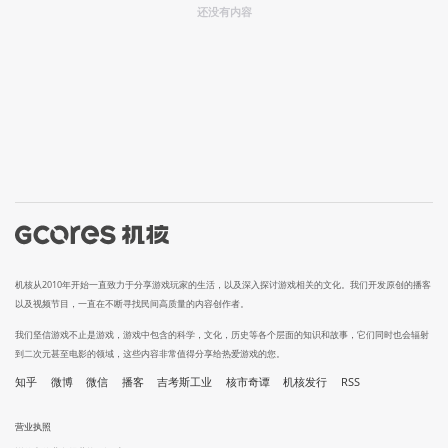
还没有内容
机核从2010年开始一直致力于分享游戏玩家的生活，以及深入探讨游戏相关的文化。我们开发原创的播客
以及视频节目，一直在不断寻找民间高质量的内容创作者。
我们坚信游戏不止是游戏，游戏中包含的科学，文化，历史等各个层面的知识和故事，它们同时也会辐射
到二次元甚至电影的领域，这些内容非常值得分享给热爱游戏的您。
知乎
微博
微信
播客
吉考斯工业
核市奇谭
机核发行
RSS
营业执照