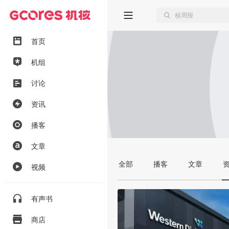
首页
机组
讨论
资讯
播客
文章
全部
播客
文章
视频
有声书
商店