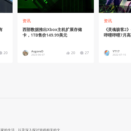
资讯
资讯
有
西部数据推出Xbox主机扩展存储
《灵魂骇客2
卡，1TB售价149.99美元
哔哩哔哩7月
AsgoreD
YT17
20
20
27
2023-06-07
2022-07-15
玩家的生活，以及深入探讨游戏相关的文