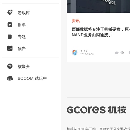
游戏库
资讯
播单
西部数据将专注于机械硬盘，原
NAND业务由闪迪接手
专题
预告
YT17
46
2025-03-08
核聚变
BOOOM 试玩中
机核从2010年开始一直致力于分享游戏