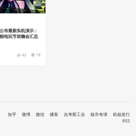
》公布最新实机演示：
高能电玩节前瞻会汇总
42
18
知乎
微博
微信
播客
吉考斯工业
核市奇谭
机核发行
RSS