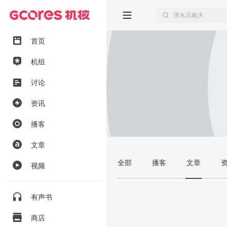
首页
机组
讨论
资讯
播客
文章
全部
播客
文章
视频
有声书
商店