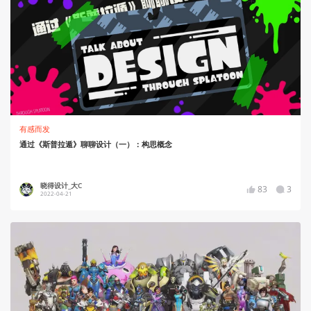
有感而发
通过《斯普拉遁》聊聊设计（一）：构思概念
晓得设计_大C
83
3
2022-04-21