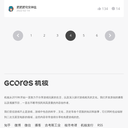
肥肥肥宅安神盐
134
14
2022-02-14
1
2
3
4
5
6
机核从2010年开始一直致力于分享游戏玩家的生活，以及深入探讨游戏相关的文化。我们开发原创的播客
以及视频节目，一直在不断寻找民间高质量的内容创作者。
我们坚信游戏不止是游戏，游戏中包含的科学，文化，历史等各个层面的知识和故事，它们同时也会辐射
到二次元甚至电影的领域，这些内容非常值得分享给热爱游戏的您。
知乎
微博
微信
播客
吉考斯工业
核市奇谭
机核发行
RSS