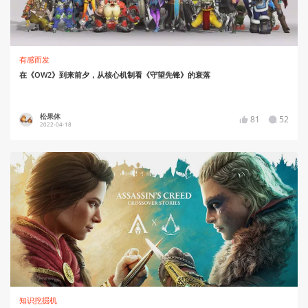
有感而发
在《OW2》到来前夕，从核心机制看《守望先锋》的衰落
松果体
81
52
2022-04-18
知识挖掘机