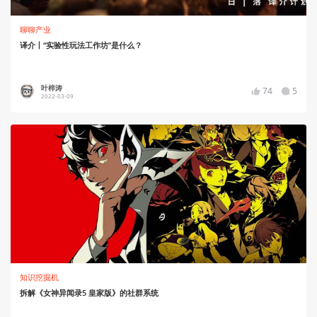
聊聊产业
译介丨“实验性玩法工作坊”是什么？
叶梓涛
74
5
2022-03-09
知识挖掘机
拆解《女神异闻录5 皇家版》的社群系统