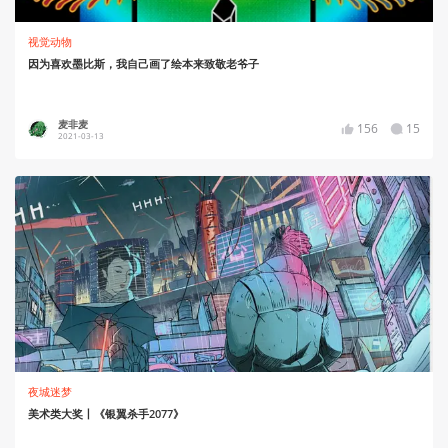
视觉动物
因为喜欢墨比斯，我自己画了绘本来致敬老爷子
麦非麦
156
15
2021-03-13
夜城迷梦
美术类大奖丨《银翼杀手2077》