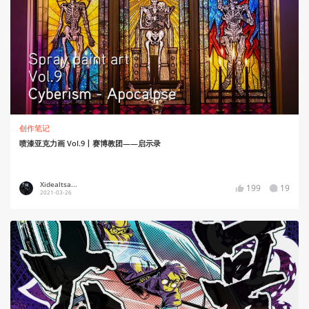
创作笔记
喷漆亚克力画 Vol.9丨赛博教团——启示录
Xidealtsa...
199
19
2021-03-26