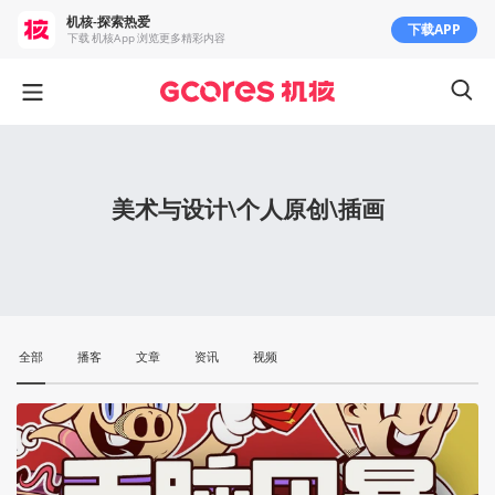
机核-探索热爱
下载APP
下载 机核App 浏览更多精彩内容
美术与设计\个人原创\插画
全部
播客
文章
资讯
视频