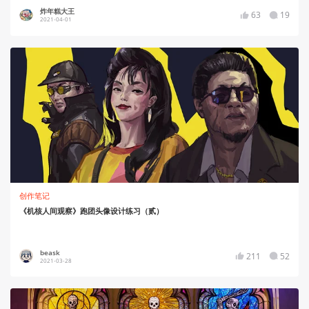
炸年糕大王
63
19
2021-04-01
创作笔记
《机核人间观察》跑团头像设计练习（贰）
beask
211
52
2021-03-28