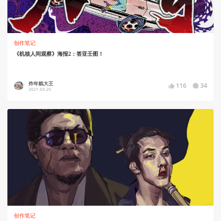
创作笔记
《机核人间观察》海报2：答亚壬图！
炸年糕大王
116
34
2021-03-25
创作笔记