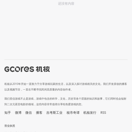
还没有内容
机核从2010年开始一直致力于分享游戏玩家的生活，以及深入探讨游戏相关的文化。我们开发原创的播客
以及视频节目，一直在不断寻找民间高质量的内容创作者。
我们坚信游戏不止是游戏，游戏中包含的科学，文化，历史等各个层面的知识和故事，它们同时也会辐射
到二次元甚至电影的领域，这些内容非常值得分享给热爱游戏的您。
知乎
微博
微信
播客
吉考斯工业
核市奇谭
机核发行
RSS
营业执照