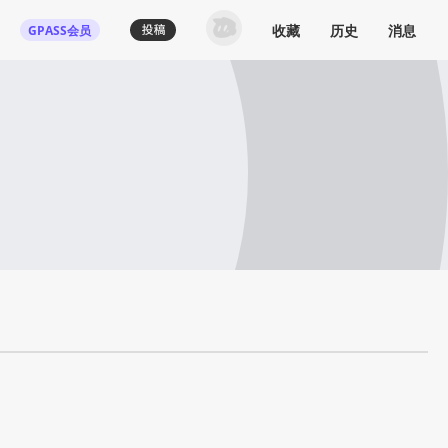
收藏
历史
消息
GPASS会员