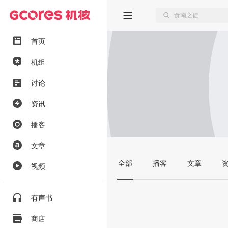
首页
机组
讨论
资讯
播客
文章
全部
播客
文章
视频
有声书
商店