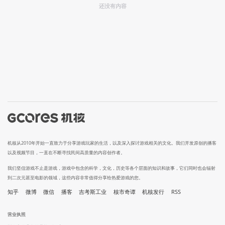
还没有内容
机核从2010年开始一直致力于分享游戏玩家的生活，以及深入探讨游戏相关的文化。我们开发原创的播客
以及视频节目，一直在不断寻找民间高质量的内容创作者。
我们坚信游戏不止是游戏，游戏中包含的科学，文化，历史等各个层面的知识和故事，它们同时也会辐射
到二次元甚至电影的领域，这些内容非常值得分享给热爱游戏的您。
知乎
微博
微信
播客
吉考斯工业
核市奇谭
机核发行
RSS
营业执照