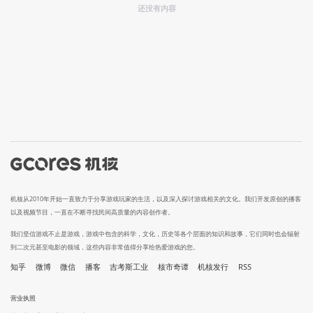
还没有内容
机核从2010年开始一直致力于分享游戏玩家的生活，以及深入探讨游戏相关的文化。我们开发原创的播客
以及视频节目，一直在不断寻找民间高质量的内容创作者。
我们坚信游戏不止是游戏，游戏中包含的科学，文化，历史等各个层面的知识和故事，它们同时也会辐射
到二次元甚至电影的领域，这些内容非常值得分享给热爱游戏的您。
知乎
微博
微信
播客
吉考斯工业
核市奇谭
机核发行
RSS
营业执照