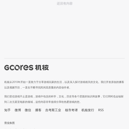
还没有内容
机核从2010年开始一直致力于分享游戏玩家的生活，以及深入探讨游戏相关的文化。我们开发原创的播客
以及视频节目，一直在不断寻找民间高质量的内容创作者。
我们坚信游戏不止是游戏，游戏中包含的科学，文化，历史等各个层面的知识和故事，它们同时也会辐射
到二次元甚至电影的领域，这些内容非常值得分享给热爱游戏的您。
知乎
微博
微信
播客
吉考斯工业
核市奇谭
机核发行
RSS
营业执照