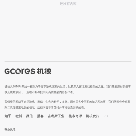
还没有内容
机核从2010年开始一直致力于分享游戏玩家的生活，以及深入探讨游戏相关的文化。我们开发原创的播客
以及视频节目，一直在不断寻找民间高质量的内容创作者。
我们坚信游戏不止是游戏，游戏中包含的科学，文化，历史等各个层面的知识和故事，它们同时也会辐射
到二次元甚至电影的领域，这些内容非常值得分享给热爱游戏的您。
知乎
微博
微信
播客
吉考斯工业
核市奇谭
机核发行
RSS
营业执照