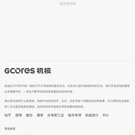
还没有内容
机核从2010年开始一直致力于分享游戏玩家的生活，以及深入探讨游戏相关的文化。我们开发原创的播客
以及视频节目，一直在不断寻找民间高质量的内容创作者。
我们坚信游戏不止是游戏，游戏中包含的科学，文化，历史等各个层面的知识和故事，它们同时也会辐射
到二次元甚至电影的领域，这些内容非常值得分享给热爱游戏的您。
知乎
微博
微信
播客
吉考斯工业
核市奇谭
机核发行
RSS
营业执照