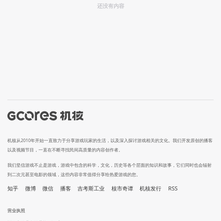
还没有内容
机核从2010年开始一直致力于分享游戏玩家的生活，以及深入探讨游戏相关的文化。我们开发原创的播客
以及视频节目，一直在不断寻找民间高质量的内容创作者。
我们坚信游戏不止是游戏，游戏中包含的科学，文化，历史等各个层面的知识和故事，它们同时也会辐射
到二次元甚至电影的领域，这些内容非常值得分享给热爱游戏的您。
知乎
微博
微信
播客
吉考斯工业
核市奇谭
机核发行
RSS
营业执照