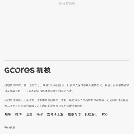
还没有内容
机核从2010年开始一直致力于分享游戏玩家的生活，以及深入探讨游戏相关的文化。我们开发原创的播客
以及视频节目，一直在不断寻找民间高质量的内容创作者。
我们坚信游戏不止是游戏，游戏中包含的科学，文化，历史等各个层面的知识和故事，它们同时也会辐射
到二次元甚至电影的领域，这些内容非常值得分享给热爱游戏的您。
知乎
微博
微信
播客
吉考斯工业
核市奇谭
机核发行
RSS
营业执照