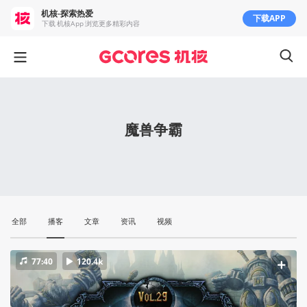
机核-探索热爱
下载APP
下载 机核App 浏览更多精彩内容
魔兽争霸
全部
播客
文章
资讯
视频
77:40
120.4k