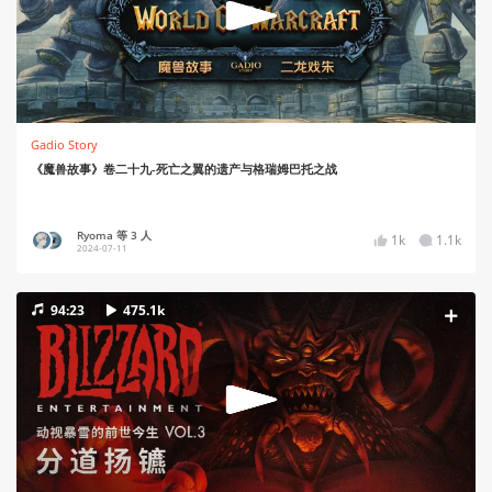
Gadio Story
《魔兽故事》卷二十九-死亡之翼的遗产与格瑞姆巴托之战
Ryoma 等 3 人
1k
1.1k
2024-07-11
94:23
475.1k