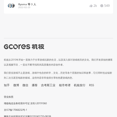
Ryoma 等 3 人
2k
549
2022-02-23
机核从2010年开始一直致力于分享游戏玩家的生活，以及深入探讨游戏相关的文化。我们开发原创的播客
以及视频节目，一直在不断寻找民间高质量的内容创作者。
我们坚信游戏不止是游戏，游戏中包含的科学，文化，历史等各个层面的知识和故事，它们同时也会辐射
到二次元甚至电影的领域，这些内容非常值得分享给热爱游戏的您。
知乎
微博
微信
播客
吉考斯工业
核市奇谭
机核发行
RSS
营业执照
增值电信业务经营许可证 京B2-20191060
京ICP备17068232号-1
网络文化经营许可证京网文[2024]1733-082号