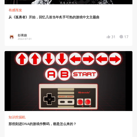
有感而发
从《孤勇者》开始，回忆几首当年炙手可热的游戏中文主题曲
杉果娘
31
17
2022-07-01
知识挖掘机
那些刻进DNA的游戏作弊码，都是怎么来的？