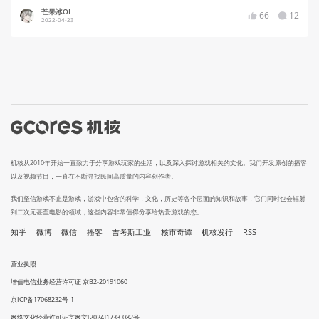
芒果冰OL
66
12
2022-04-23
机核从2010年开始一直致力于分享游戏玩家的生活，以及深入探讨游戏相关的文化。我们开发原创的播客
以及视频节目，一直在不断寻找民间高质量的内容创作者。
我们坚信游戏不止是游戏，游戏中包含的科学，文化，历史等各个层面的知识和故事，它们同时也会辐射
到二次元甚至电影的领域，这些内容非常值得分享给热爱游戏的您。
知乎
微博
微信
播客
吉考斯工业
核市奇谭
机核发行
RSS
营业执照
增值电信业务经营许可证 京B2-20191060
京ICP备17068232号-1
网络文化经营许可证京网文[2024]1733-082号