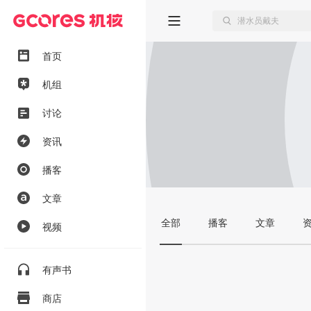
首页
机组
讨论
资讯
播客
文章
全部
播客
文章
视频
有声书
商店