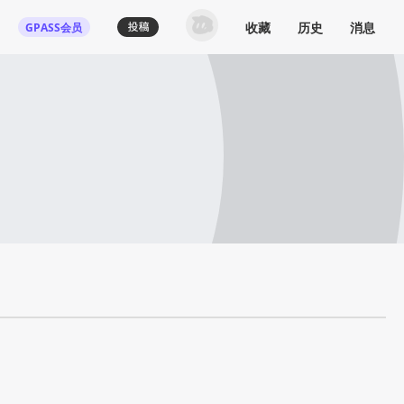
收藏
历史
消息
GPASS会员