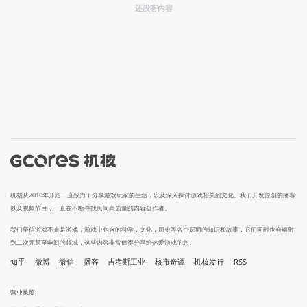
还没有内容
机核从2010年开始一直致力于分享游戏玩家的生活，以及深入探讨游戏相关的文化。我们开发原创的播客
以及视频节目，一直在不断寻找民间高质量的内容创作者。
我们坚信游戏不止是游戏，游戏中包含的科学，文化，历史等各个层面的知识和故事，它们同时也会辐射
到二次元甚至电影的领域，这些内容非常值得分享给热爱游戏的您。
知乎
微博
微信
播客
吉考斯工业
核市奇谭
机核发行
RSS
营业执照