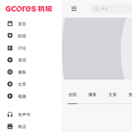
首页
机组
讨论
资讯
播客
文章
全部
播客
文章
视频
有声书
商店