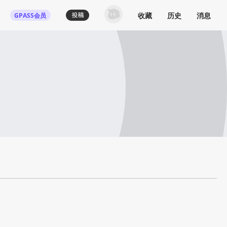
收藏
历史
消息
GPASS会员