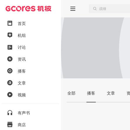
首页
机组
讨论
资讯
播客
文章
全部
播客
文章
视频
有声书
商店