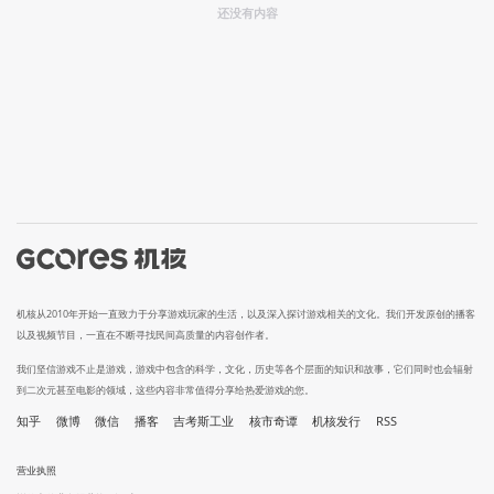
还没有内容
机核从2010年开始一直致力于分享游戏玩家的生活，以及深入探讨游戏相关的文化。我们开发原创的播客
以及视频节目，一直在不断寻找民间高质量的内容创作者。
我们坚信游戏不止是游戏，游戏中包含的科学，文化，历史等各个层面的知识和故事，它们同时也会辐射
到二次元甚至电影的领域，这些内容非常值得分享给热爱游戏的您。
知乎
微博
微信
播客
吉考斯工业
核市奇谭
机核发行
RSS
营业执照