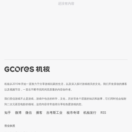
还没有内容
机核从2010年开始一直致力于分享游戏玩家的生活，以及深入探讨游戏相关的文化。我们开发原创的播客
以及视频节目，一直在不断寻找民间高质量的内容创作者。
我们坚信游戏不止是游戏，游戏中包含的科学，文化，历史等各个层面的知识和故事，它们同时也会辐射
到二次元甚至电影的领域，这些内容非常值得分享给热爱游戏的您。
知乎
微博
微信
播客
吉考斯工业
核市奇谭
机核发行
RSS
营业执照