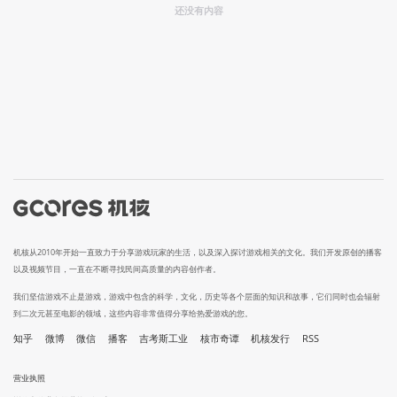
还没有内容
机核从2010年开始一直致力于分享游戏玩家的生活，以及深入探讨游戏相关的文化。我们开发原创的播客
以及视频节目，一直在不断寻找民间高质量的内容创作者。
我们坚信游戏不止是游戏，游戏中包含的科学，文化，历史等各个层面的知识和故事，它们同时也会辐射
到二次元甚至电影的领域，这些内容非常值得分享给热爱游戏的您。
知乎
微博
微信
播客
吉考斯工业
核市奇谭
机核发行
RSS
营业执照