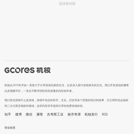
还没有内容
机核从2010年开始一直致力于分享游戏玩家的生活，以及深入探讨游戏相关的文化。我们开发原创的播客
以及视频节目，一直在不断寻找民间高质量的内容创作者。
我们坚信游戏不止是游戏，游戏中包含的科学，文化，历史等各个层面的知识和故事，它们同时也会辐射
到二次元甚至电影的领域，这些内容非常值得分享给热爱游戏的您。
知乎
微博
微信
播客
吉考斯工业
核市奇谭
机核发行
RSS
营业执照