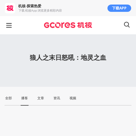
机核-探索热爱
下载APP
下载 机核App 浏览更多精彩内容
狼人之末日怒吼：地灵之血
全部
播客
文章
资讯
视频